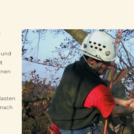
g
 und
t
enen
d
lasten
 nach