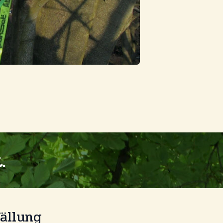
.
ällung