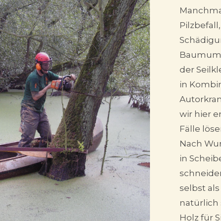
Manchmal
Pilzbefall
Schädigu
Baumumfe
der Seilk
in Kombi
Autorkra
wir hier 
Fälle löse
Nach Wun
in Scheib
schneide
selbst al
natürlich
Holz für S