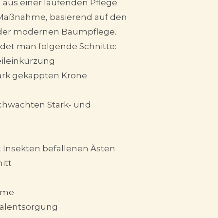
n aus einer laufenden Pflege
 Maßnahme, basierend auf den
 der modernen Baumpflege.
et man folgende Schnitte:
ileinkürzung
tark gekappten Krone
chwächten Stark- und
 Insekten befallenen Ästen
itt
ume
ialentsorgung