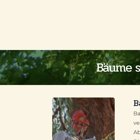
Bäume s
B
Ba
ve
Ab