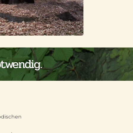
twendig.
iodischen