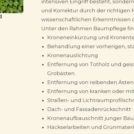
intensiven Eingriff besteht, sonder
und Korrektur durch der richtigen
d
wissenschaftlichen Erkenntnissen
Unter den Rahmen Baumpflege find
Kroneneinkürzung und Kronente
Behandlung einer vorherigen, s
Kronenauslichtung
Entfernung von Totholz und ges
Grobästen
Entfernung von reibenden Ästen
Entfernung von kranken oder mit
Straßen- und Lichtraumprofilschn
Dach- und Fassadenrückschnitt
Kronenaufbauschnitt junger Bä
Häckselarbeiten und Grünmater