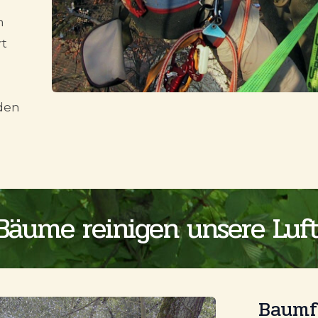
m
rt
den
Bäume reinigen unsere Luft
Baumf